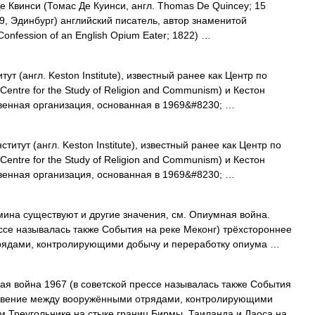
 Квинси (Томас Де Куинси, англ. Thomas De Quincey; 15
9, Эдинбург) английский писатель, автор знаменитой
nfession of an English Opium Eater; 1822) …
ут (англ. Keston Institute), известный ранее как Центр по
entre for the Study of Religion and Communism) и Кестон
твенная организация, основанная в 1969&#8230; …
титут (англ. Keston Institute), известный ранее как Центр по
entre for the Study of Religion and Communism) и Кестон
твенная организация, основанная в 1969&#8230; …
мина существуют и другие значения, см. Опиумная война.
ссе называлась также События на реке Меконг) трёхстороннее
рядами, контролирующими добычу и переработку опиума …
 война 1967 (в советской прессе называлась также События
новение между вооружёнными отрядами, контролирующими
м Треугольнике на стыке границ Бирмы, Таиланда и Лаоса на