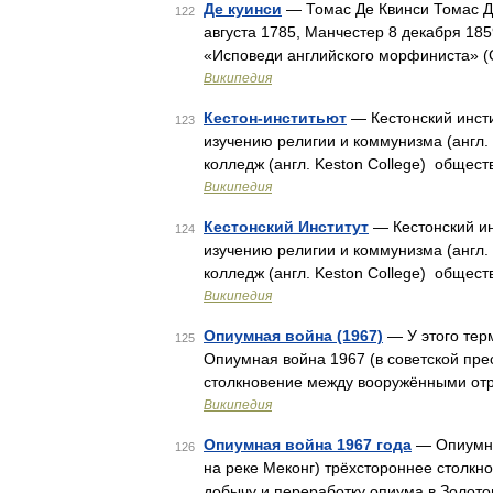
Де куинси
— Томас Де Квинси Томас Де
122
августа 1785, Манчестер 8 декабря 185
«Исповеди английского морфиниста» (Co
Википедия
Кестон-инститьют
— Кестонский инстит
123
изучению религии и коммунизма (англ. C
колледж (англ. Keston College) общес
Википедия
Кестонский Институт
— Кестонский инс
124
изучению религии и коммунизма (англ. C
колледж (англ. Keston College) общес
Википедия
Опиумная война (1967)
— У этого тер
125
Опиумная война 1967 (в советской пре
столкновение между вооружёнными от
Википедия
Опиумная война 1967 года
— Опиумная
126
на реке Меконг) трёхстороннее столк
добычу и переработку опиума в Золото