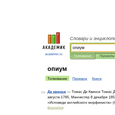
Словари и энциклоп
academic.ru
Толкования
Переводы
опиум
Толкование
Перевод
Книги
Де квинси
— Томас Де Квинси Томас Де
121
августа 1785, Манчестер 8 декабря 185
«Исповеди английского морфиниста» (Co
Википедия