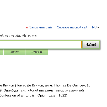
Запомнить сайт
Словарь на свой сайт
RU
едии на Академике
Найти!
Книги
Игры ⚽
 Квинси (Томас Де Куинси, англ. Thomas De Quincey; 15
9, Эдинбург) английский писатель, автор знаменитой
nfession of an English Opium Eater; 1822) …