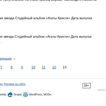
я звезда Студийный альбом «Агаты Кристи» Дата выпуска
…
 звезда Студийный альбом «Агаты Кристи» Дата выпуска
…
дующая
→
7
8
9
10
11
12
13
ка
,
Реклама на сайте
18+
omla,
Drupal,
WordPress, MODx.