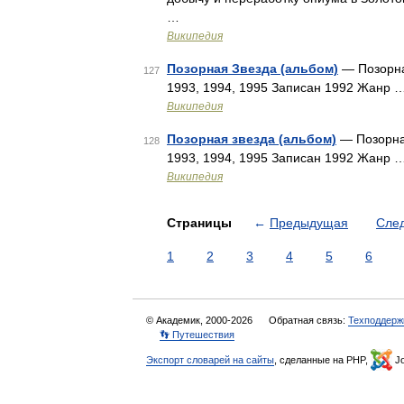
…
Википедия
Позорная Звезда (альбом)
— Позорна
127
1993, 1994, 1995 Записан 1992 Жанр 
Википедия
Позорная звезда (альбом)
— Позорная
128
1993, 1994, 1995 Записан 1992 Жанр 
Википедия
Страницы
←
Предыдущая
Сле
1
2
3
4
5
6
© Академик, 2000-2026
Обратная связь:
Техподдерж
👣 Путешествия
Экспорт словарей на сайты
, сделанные на PHP,
Jo